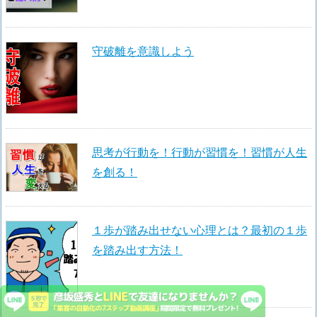
守破離を意識しよう
思考が行動を！行動が習慣を！習慣が人生
を創る！
１歩が踏み出せない心理とは？最初の１歩
を踏み出す方法！