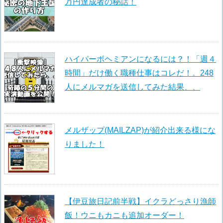
万円達成者の秘話！
ハイパーボヘミアンになるには？！「週４
時間」だけ働く職種仕事はコレだ！。248
人にメルマガを送信してみた結果、、
メルザップ(MAILZAP)が紹介出来る様にな
りました！
【伊豆旅日記前半戦】イクラどっさり漁師
飯！ウニもカニも追加オーダー！