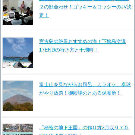
２の顔合わせ！ゴッキー＆コッシーのJV決
定！
宮古島の絶景おすすめの海！下地島空港
17ENDの行き方と干潮時！
富士山を見ながらお風呂、カラオケ、卓球
がやり放題！御殿場のとある保養所！
「秘密の地下王国」の作り方×月収９７０