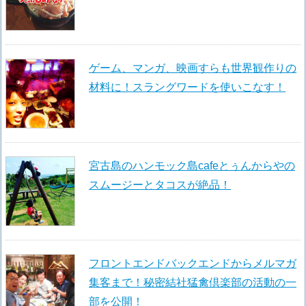
ゲーム、マンガ、映画すらも世界観作りの
材料に！スラングワードを使いこなす！
宮古島のハンモック島cafeとぅんからやの
スムージーとタコスが絶品！
フロントエンドバックエンドからメルマガ
集客まで！秘密結社猛禽倶楽部の活動の一
部を公開！