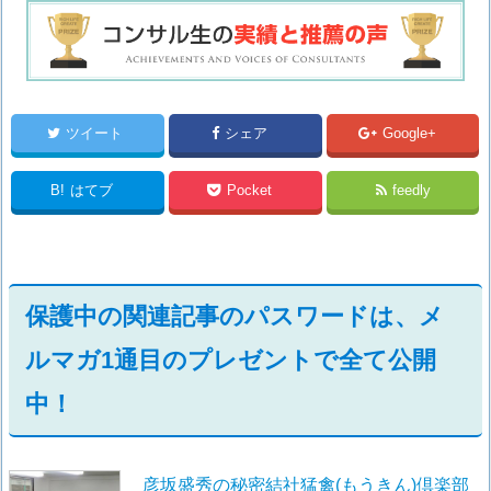
ツイート
シェア
Google+
B!
はてブ
Pocket
feedly
保護中の関連記事のパスワードは、メ
ルマガ1通目のプレゼントで全て公開
中！
彦坂盛秀の秘密結社猛禽(もうきん)倶楽部