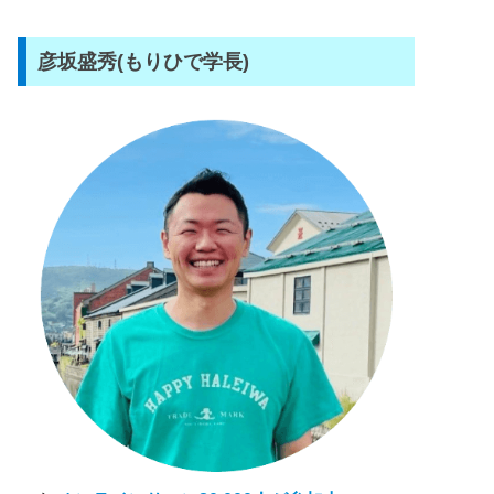
彦坂盛秀(もりひで学長)