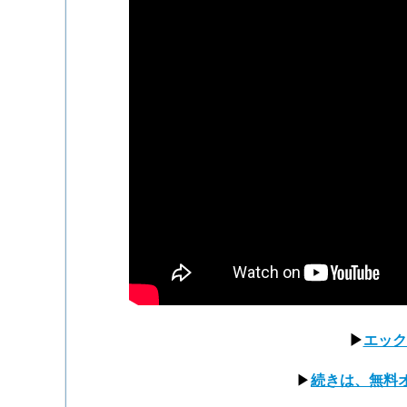
▶
エック
▶
続きは、無料