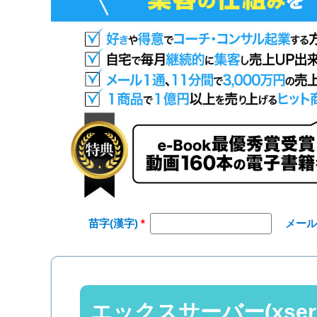
苗字(漢字)
メー
エックスサーバー(xse