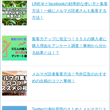
LINE＠とfacebookの効率的な使い方と集客
方法！一緒にメルマガ読者さんも集客する
方法！
集客力アップに役立つ！５５人の購入者に
購入理由をアンケート調査！事例から分か
る結果とは！？
メルマガ読者集客方法！号外広告のおすす
めの出稿のコツと事例！
Twitterの凍結原因のまとめとメルマガリス