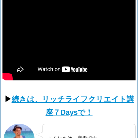
▶
続きは、リッチライフクリエイト講
座７Daysで！