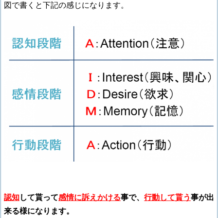
図で書くと下記の感じになります。
認知
して貰って
感情に訴えかける
事で、
行動して貰う
事が出
来る様になります。