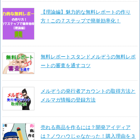
【理論編】魅力的な無料レポートの作り
方！この７ステップで簡単効率化！
無料レポートスタンドメルぞうの無料レポ
ートの審査を通すコツ
メルぞうの発行者アカウントの取得方法と
メルマガ情報の登録方法
売れる商品を作るには？開発アイディア
は？ノウハウじゃなかった！購入理由を３