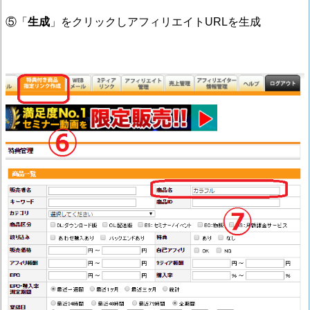
⑤「
生成
」をクリックしアフィリエイトURLを生成