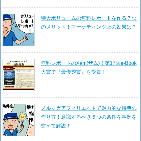
特大ボリュームの無料レポートを作る７つ
のメリット！マーケティング上の効果は？
無料レポートのXam(ザム)！第17回e-Book
大賞で『最優秀賞』を受賞！
メルマガアフィリエイトで魅力的な特典の
作り方！意識するべき５つの条件を事例を
交えて解説！