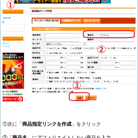
①次に「
商品指定リンクを作成
」をクリック
②「
商品名
」にアフィリエイトしたい商品を入力