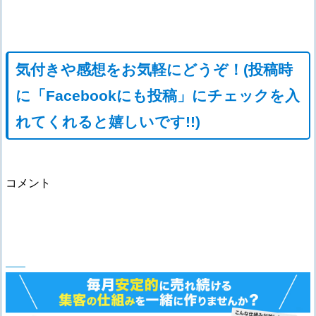
気付きや感想をお気軽にどうぞ！(投稿時
に「Facebookにも投稿」にチェックを入
れてくれると嬉しいです!!)
コメント