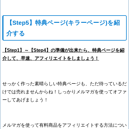
【Step5】特典ページ(キラーページ)を紹
介する
【Step1】～【Step4】の準備が出来たら、特典ページを紹
介して、早速、アフィリエイトをしましょう！
せっかく作った素晴らしい特典ページも、ただ待っているだ
けでは売れませんからね！しっかりメルマガを使ってオファ
ーしてあげましょう！
メルマガを使って有料商品をアフィリエイトする方法につい