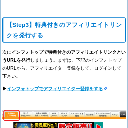
【Step3】特典付きのアフィリエイトリン
クを発行する
次に
インフォトップで特典付きのアフィリエイトリンクとい
うURLを発行
しましょう。まずは、下記のインフォトップ
のURLから、アフィリエイター登録をして、ログインして
下さい。
▶
インフォトップでアフィリエイター登録をする