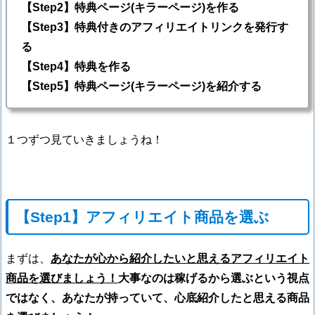
【Step2】特典ページ(キラーページ)を作る
【Step3】特典付きのアフィリエイトリンクを発行す
る
【Step4】特典を作る
【Step5】特典ページ(キラーページ)を紹介する
１つずつ見ていきましょうね！
【Step1】アフィリエイト商品を選ぶ
まずは、
あなたが心から紹介したいと思えるアフィリエイト
商品を選びましょう！
大事なのは稼げるから選ぶという視点
ではなく、あなたが持っていて、心底紹介したと思える商品