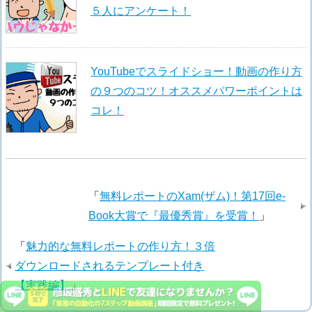
５人にアンケート！
YouTubeでスライドショー！動画の作り方
の９つのコツ！オススメパワーポイントは
コレ！
「
無料レポートのXam(ザム)！第17回e-
Book大賞で『最優秀賞』を受賞！
」
「
魅力的な無料レポートの作り方！３倍
ダウンロードされるテンプレート付き
【実践編】
」