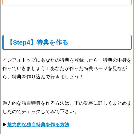
【Step4】特典を作る
インフォトップにあなたの特典を登録したら、特典の中身を
作っていきましょう！あなたが作った特典ページを見なが
ら、特典を作り込んで行きましょう！
魅力的な独自特典を作る方法は、下の記事に詳しくまとめま
したのでチェックしてみて下さい。
▶
魅力的な独自特典を作る方法