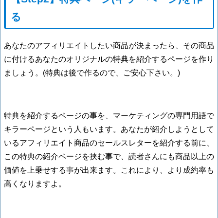
る
あなたのアフィリエイトしたい商品が決まったら、その商品
に付けるあなたのオリジナルの特典を紹介するページを作り
ましょう。(特典は後で作るので、ご安心下さい。)
特典を紹介するページの事を、マーケティングの専門用語で
キラーページという人もいます。あなたが紹介しようとして
いるアフィリエイト商品のセールスレターを紹介する前に、
この特典の紹介ページを挟む事で、読者さんにも商品以上の
価値を上乗せする事が出来ます。これにより、より成約率も
高くなりますよ。