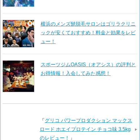
横浜のメンズ髭脱毛サロンはゴリラクリニ
ックが安くておすすめ！料金と効果をレビ
ュー！
スポーツジムOASIS（オアシス）の評判と
お得情報！入会してみた感想！
「
グリコ パワープロダクション マックス
ロード ホエイプロテイン チョコ味 3.5kg
のレビュー！
」