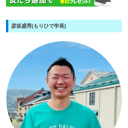
彦坂盛秀(もりひで学長)