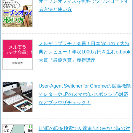
オープンオフィスを無料でダウンロードす
る方法と使い方
メルぞうプラチナ会員！日本No.1の７大特
典とレビュー！年収1000万円を生むe-book
大賞『最優秀賞』獲得講座！
User-Agent Switcher for Chromeの拡張機能
でレターやLPのスマホ(レスポンシブ)対応
などブラウザチェック！
LINEのIDを検索で友達追加出来ない時の対