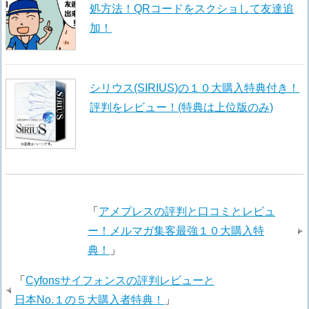
処方法！QRコードをスクショして友達追
加！
シリウス(SIRIUS)の１０大購入特典付き！
評判をレビュー！(特典は上位版のみ)
「
アメプレスの評判と口コミとレビュ
ー！メルマガ集客最強１０大購入特
典！
」
「
Cyfonsサイフォンスの評判レビューと
日本No.１の５大購入者特典！
」