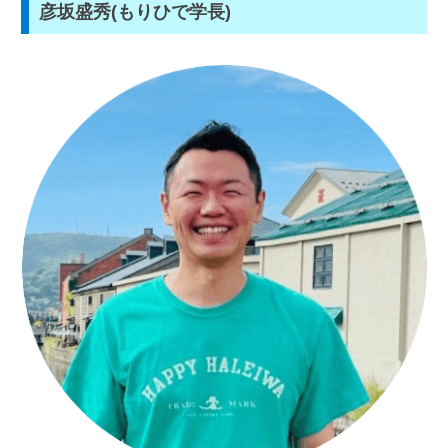
彦坂盛秀(もりひで学長)