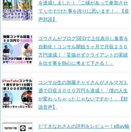
を達成しました！「ご縁があって参加させ
て いただけた事を誇りに思います！」【音
声対談】
ゴウさんがブログSEOで上位表示し集客を
自動化！コンサル開始５ヶ月で月収２５０
万円達成！「妥協せずクライアントの実績
を出す事を熱心に考えて下さる！」
コンサル生の加藤チャイさんがメルマガ１
通で日収３０００万円を達成！「僕の人生
が変わっちゃったじゃないですか！」【対
談音声】
だてきなおさんの評判をレビュー！eBay輸