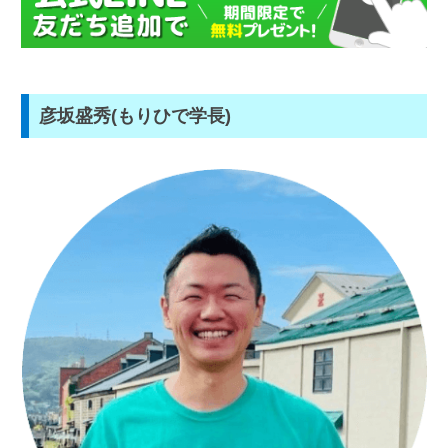
彦坂盛秀(もりひで学長)