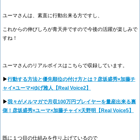
ユーマさんは、素直に行動出来る方ですし、
これからの伸びしろが青天井ですので今後の活躍が楽しみで
すね！
ユーマさんのリアルボイスはこちらで収録しています。
▶
行動する方法と優先順位の付け方とは？彦坂盛秀×加藤チ
ャイ×ユーマ×ゆげ雅人【Real Voice2】
▶
我々がメルマガで月収100万円プレイヤーを量産出来る裏
側！彦坂盛秀×ユーマ×加藤チャイ×天野明【Real Voice5】
既に１つ目の仕組みを作り上げているので