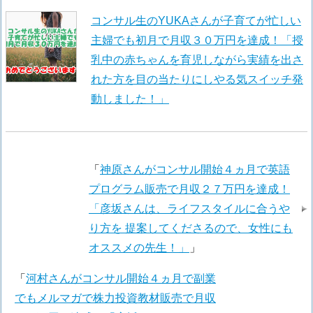
コンサル生のYUKAさんが子育てが忙しい
主婦でも初月で月収３０万円を達成！「授
乳中の赤ちゃんを育児しながら実績を出さ
れた方を目の当たりにしやる気スイッチ発
動しました！」
「
神原さんがコンサル開始４ヵ月で英語
プログラム販売で月収２７万円を達成！
「彦坂さんは、ライフスタイルに合うや
り方を 提案してくださるので、女性にも
オススメの先生！」
」
「
河村さんがコンサル開始４ヵ月で副業
でもメルマガで株力投資教材販売で月収