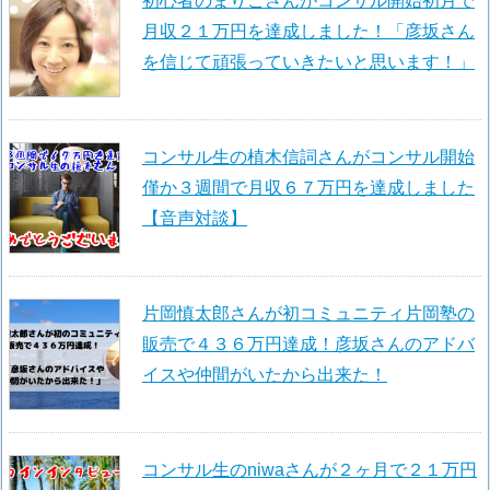
初心者のまりこさんがコンサル開始初月で
月収２１万円を達成しました！「彦坂さん
を信じて頑張っていきたいと思います！」
コンサル生の植木信詞さんがコンサル開始
僅か３週間で月収６７万円を達成しました
【音声対談】
片岡慎太郎さんが初コミュニティ片岡塾の
販売で４３６万円達成！彦坂さんのアドバ
イスや仲間がいたから出来た！
コンサル生のniwaさんが２ヶ月で２１万円