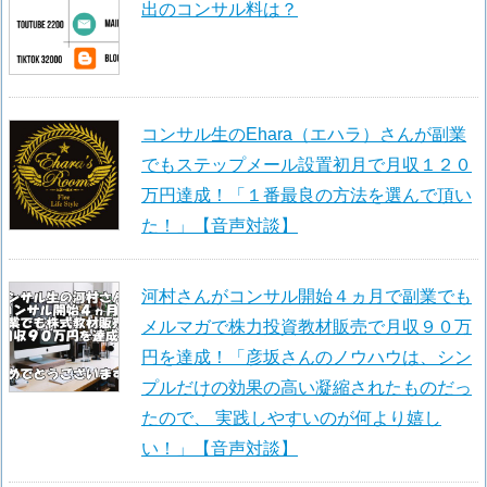
出のコンサル料は？
コンサル生のEhara（エハラ）さんが副業
でもステップメール設置初月で月収１２０
万円達成！「１番最良の方法を選んで頂い
た！」【音声対談】
河村さんがコンサル開始４ヵ月で副業でも
メルマガで株力投資教材販売で月収９０万
円を達成！「彦坂さんのノウハウは、シン
プルだけの効果の高い凝縮されたものだっ
たので、 実践しやすいのが何より嬉し
い！」【音声対談】