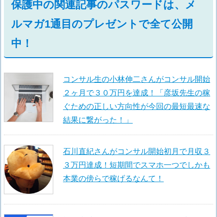
保護中の関連記事のパスワードは、メ
ルマガ1通目のプレゼントで全て公開
中！
コンサル生の小林伸二さんがコンサル開始
２ヶ月で３０万円を達成！「彦坂先生の稼
ぐための正しい方向性が今回の最短最速な
結果に繋がった！」
石川直紀さんがコンサル開始初月で月収３
３万円達成！短期間でスマホ一つでしかも
本業の傍らで稼げるなんて！