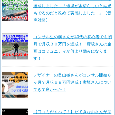
達成しました！「環境が素晴らしいと結果
もでるのだと改めて実感しました！」【音
声対談】
コンサル生の楓さんが40代の初心者でも初
月で月収３０万円を達成！「彦坂さんの企
画はコミュニティが何より励みになりま
す！」
デザイナーの奥山徹さんがコンサル開始８
ヶ月で月収６９万円達成！彦坂さんについ
てきて良かった！
【口コミがすべて！】だてきなおさんが彦