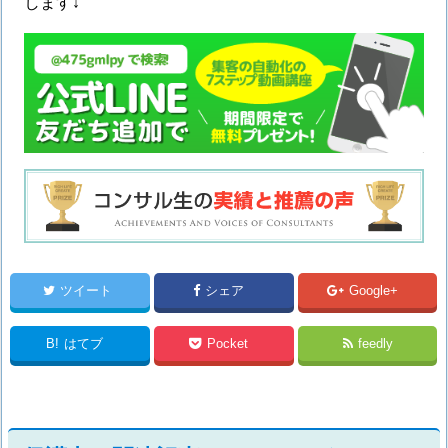
します↓
ツイート
シェア
Google+
B!
はてブ
Pocket
feedly