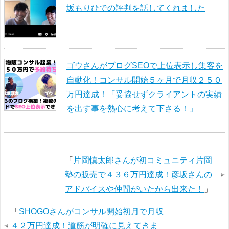
坂もりひでの評判を話してくれました
ゴウさんがブログSEOで上位表示し集客を
自動化！コンサル開始５ヶ月で月収２５０
万円達成！「妥協せずクライアントの実績
を出す事を熱心に考えて下さる！」
「
片岡慎太郎さんが初コミュニティ片岡
塾の販売で４３６万円達成！彦坂さんの
アドバイスや仲間がいたから出来た！
」
「
SHOGOさんがコンサル開始初月で月収
４２万円達成！道筋が明確に見えてきま