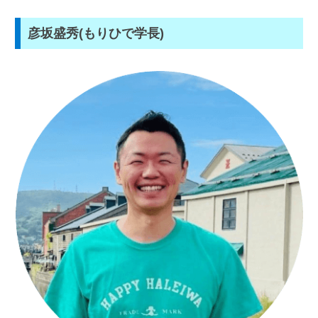
彦坂盛秀(もりひで学長)