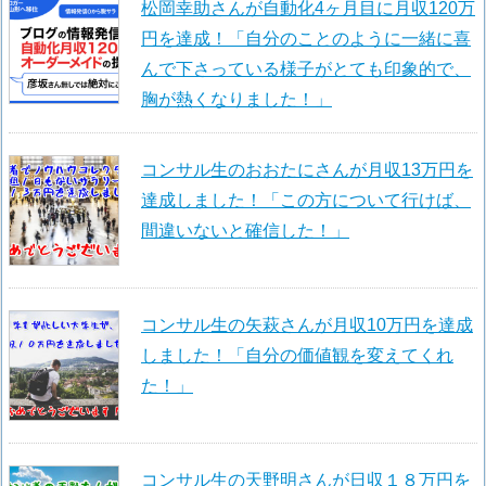
松岡幸助さんが自動化4ヶ月目に月収120万
円を達成！「自分のことのように一緒に喜
んで下さっている様子がとても印象的で、
胸が熱くなりました！」
コンサル生のおおたにさんが月収13万円を
達成しました！「この方について行けば、
間違いないと確信した！」
コンサル生の矢萩さんが月収10万円を達成
しました！「自分の価値観を変えてくれ
た！」
コンサル生の天野明さんが日収１８万円を