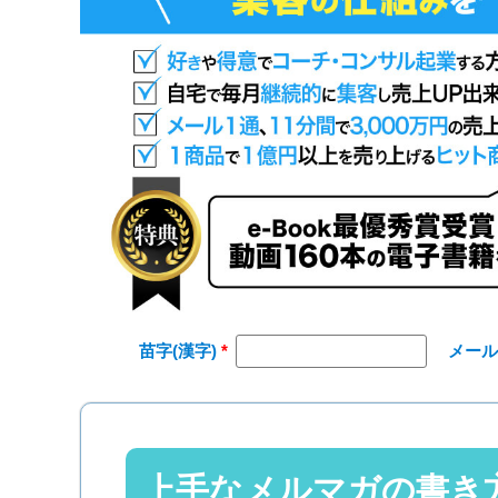
苗字(漢字)
メー
上手なメルマガの書き