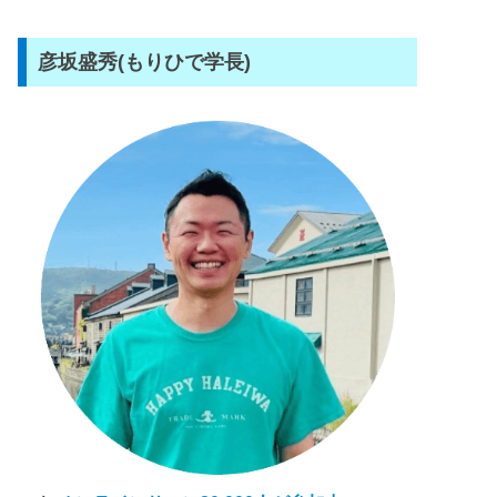
彦坂盛秀(もりひで学長)