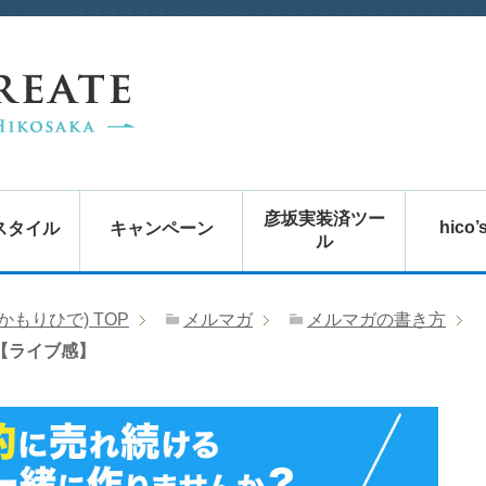
彦坂実装済ツー
hico’
スタイル
キャンペーン
ル
かもりひで)
TOP
メルマガ
メルマガの書き方
【ライブ感】