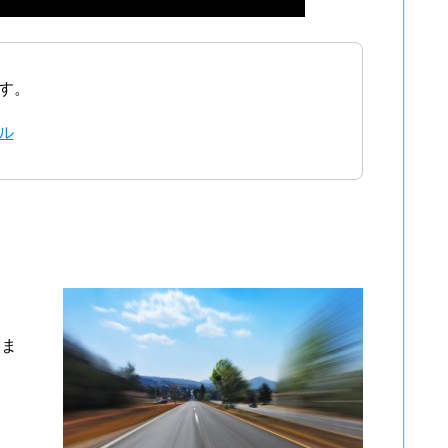
す。
ル
りま