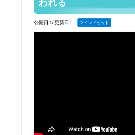
われる
公開日 :
/ 更新日 :
マインドセット