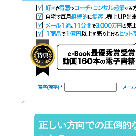
苗字(漢字)
メー
正しい方向での圧倒的