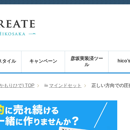
彦坂実装済ツー
hico’
スタイル
キャンペーン
ル
かもりひで)
TOP
マインドセット
正しい方向での圧