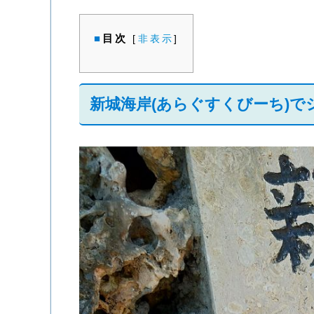
目次
[
非表示
]
新城海岸(あらぐすくびーち)