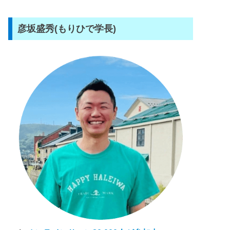
彦坂盛秀(もりひで学長)