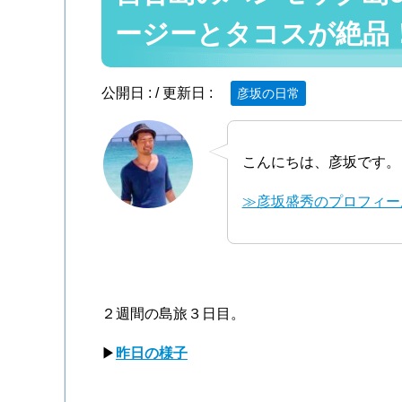
ージーとタコスが絶品
公開日 :
/ 更新日 :
彦坂の日常
こんにちは、彦坂です。
≫彦坂盛秀のプロフィー
２週間の島旅３日目。
▶
昨日の様子