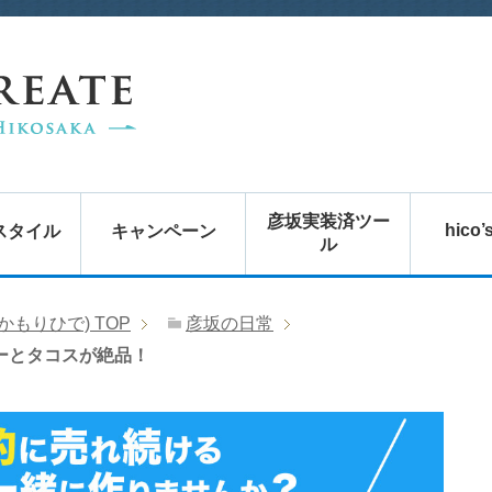
彦坂実装済ツー
hico’
スタイル
キャンペーン
ル
かもりひで)
TOP
彦坂の日常
ジーとタコスが絶品！