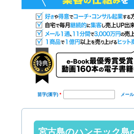
苗字(漢字)
メー
宮古島のハンモック島c