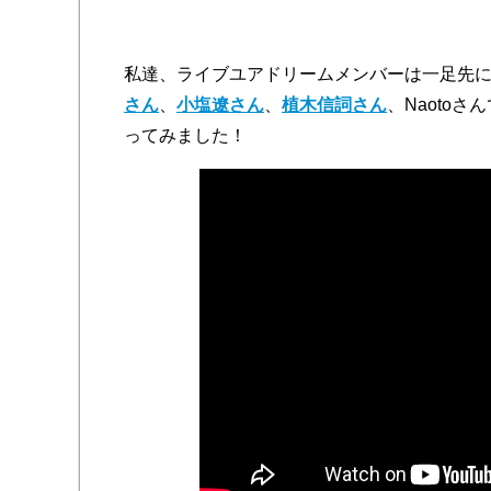
私達、ライブユアドリームメンバーは一足先
さん
、
小塩遼さん
、
植木信詞さん
、Naoto
ってみました！