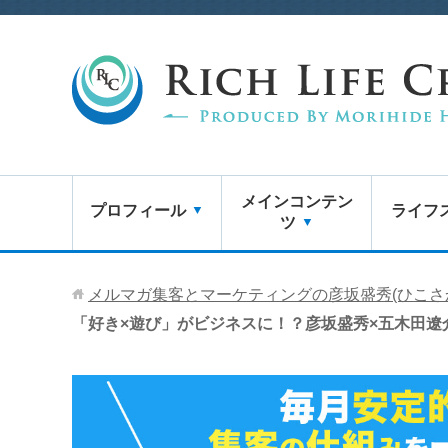
メインコンテン
プロフィール
ライフ
ツ
メルマガ集客とマーケティングの彦坂盛秀(ひこさ
「好き×遊び」がビジネスに！？彦坂盛秀×五木田遼介×小塩遼