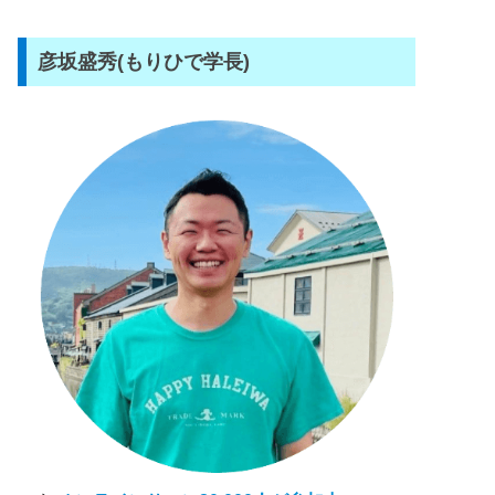
彦坂盛秀(もりひで学長)