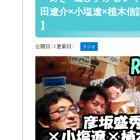
田遼介×小塩遼×植木信詞×Na
】
公開日 :
/ 更新日 :
ラジオ