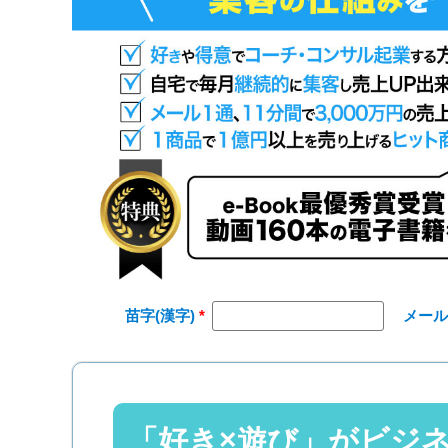
苗字(漢字)
メー
「好き×遊び」がビジ