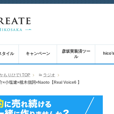
彦坂実装済ツー
hico’
スタイル
キャンペーン
ル
かもりひで)
TOP
ラジオ
×植木信詞×Naoto【Real Voice6 】