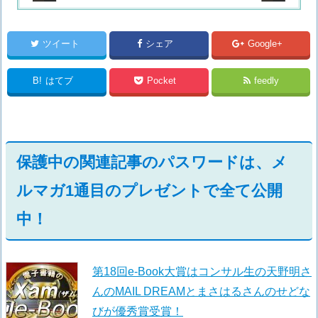
ツイート
シェア
Google+
B!
はてブ
Pocket
feedly
保護中の関連記事のパスワードは、メ
ルマガ1通目のプレゼントで全て公開
中！
第18回e-Book大賞はコンサル生の天野明さ
んのMAIL DREAMとまさはるさんのせどな
びが優秀賞受賞！