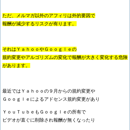
ただ、メルマガ以外のアフィリは外的要因で
報酬が減少するリスクが有ります。
それはＹａｈｏｏやＧｏｏｇｌｅの
規約変更やアルゴリズムの変化で報酬が大きく変化する危険
があります。
最近ではＹａｈｏｏの９月からの規約変更や
Ｇｏｏｇｌｅによるアドセンス規約変更があり
ＹｏｕＴｕｂｅもＧｏｏｇｌｅの所有で
ビデオが直ぐに削除され報酬が無くなったり