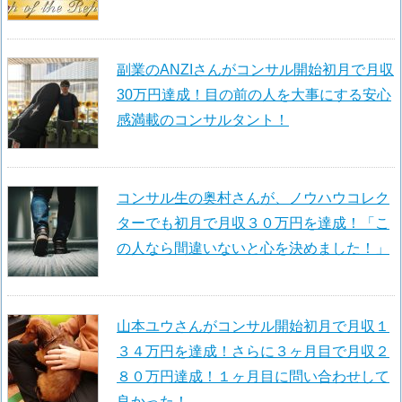
副業のANZIさんがコンサル開始初月で月収
30万円達成！目の前の人を大事にする安心
感満載のコンサルタント！
コンサル生の奥村さんが、ノウハウコレク
ターでも初月で月収３０万円を達成！「こ
の人なら間違いないと心を決めました！」
山本ユウさんがコンサル開始初月で月収１
３４万円を達成！さらに３ヶ月目で月収２
８０万円達成！１ヶ月目に問い合わせして
良かった！