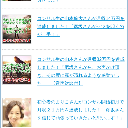
コンサル生の山本航大さんが月収14万円を
達成しました！「彦坂さんがケツを叩くの
が上手！」
コンサル生の山本さんが月収32万円を達成
しました！「彦坂さんから、お声かけ頂
き、その度に霧が晴れるような感覚でし
た！」【音声対談付】
初心者のまりこさんがコンサル開始初月で
月収２１万円を達成しました！「彦坂さん
を信じて頑張っていきたいと思います！」