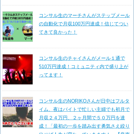
コンサル生のマーチさんがステップメール
の自動化で月収100万円達成！信じてつい
てきて良かった！
コンサル生のチャイさんがメール１通で
510万円達成！コミュニティ内で盛り上が
ってます！
コンサル生のNORIKOさんが日中はフルタ
イム、夜はバイトで忙しい主婦でも初月で
月収２４万円、２ヶ月間で５０万円を達
成！「最初の一歩を踏み出す勇気さえ絞り